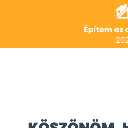
Építem az 
202
KÖSZÖNÖM, 