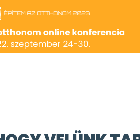
otthonom online konferencia
2. szeptember 24-30.
HOGY VELÜNK TA