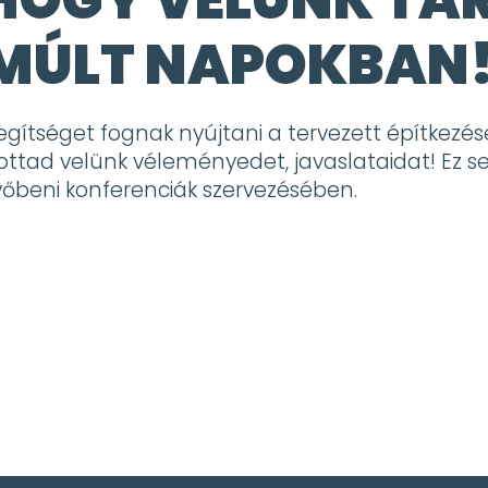
LMÚLT NAPOKBAN
ítséget fognak nyújtani a tervezett építkezés
ottad velünk véleményedet, javaslataidat! Ez s
vőbeni konferenciák szervezésében.