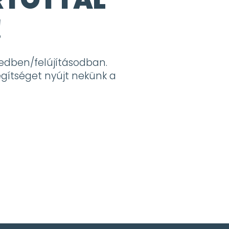
!
edben/felújításodban.
egítséget nyújt nekünk a