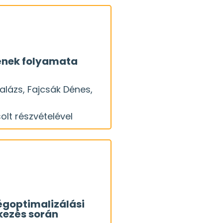
b: hogyan dolgozzunk
sének folyamata
n a nekünk ideális
alázs, Fajcsák Dénes,
 egy ilyen folyamat?
olt részvételével
OK
gfontosabb része egy
zélgetés
ikusabb hibákat?
sen, felújításon? És
égoptimalizálási
kezés során