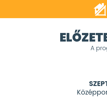
ELŐZET
A pro
SZEP
Középpon
REGISZTRÁLOK