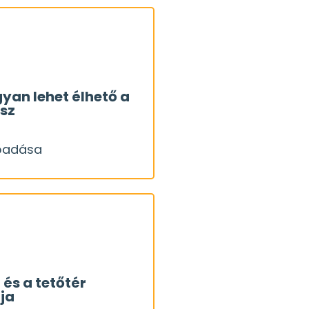
zek?
bb hibák és hogyan
yan lehet élhető a
ész
lyen lehetséges módjai
őadása
". Mitől "macerásabb",
OK
se a másik tipikus
lőadása
ár utólag is?
 ez, és mit tehetünk a
 és a tetőtér
ja