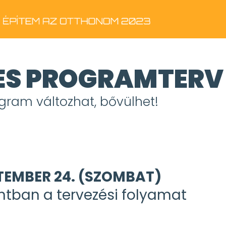
ES PROGRAMTERV​
gram változhat, bővülhet!
TEMBER 24. (SZOMBAT)​
tban a tervezési folyamat
REGISZTRÁL