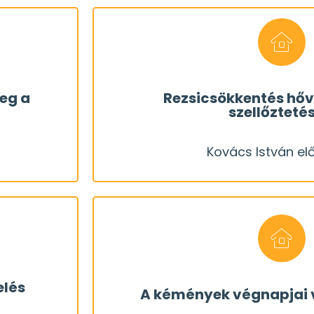
bemutatjuk, ho
ételére!
hanem az energiamegtakarításé
eg a
Rezsicsökkentés hőv
szellőztetés
rmelési
páraháztartásért, nem csak a jó le
Kovács István e
 milyen
REGISZTRÁL
Egy hővisszanyerős szellőztet
Kovács István e
Végigvesszük, mi mindenre ke
lamennyi
még nagyon sok problémát
elés
A kémények végnapjai 
 minden
gyanítható, hogy kapkodva bekö