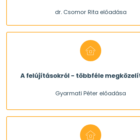
felújítást is meg kell tervezni! De hogyan? Mel
dr. Csomor Rita előadása
Ha nem akarunk milliókat kidobni az ablakon, ak
REGISZTRÁLOK
dr. Csomor Rita előadása
megtervezésnél. Egy kis áttekintés.
is.) Nagyon sok dologra. szempontra kell odafig
A felújításokról - többféle megközel
akkora kihívás, mint egy új építés! (Ha a költségei
Gyarmati Péter előadása
Elsőre nehéz elhinni, de egy komolyabb felújítás
REGISZTRÁLOK
Gyarmati Péter előadása
melyek a jellemző trendek manapság a vilá