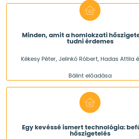
végeredményhez.
műhelytitkával, melyek ismerete mind szükséges
Minden, amit a homlokzati hőszigete
tudni érdemes
Megismerkedünk a homlokzati hőszigetelés me
Kékesy Péter, Jelinkó Róbert, Hadas Attila
a legnépszerűbb energiatakarékossági beavat
Bálint előadása
A homlokzat (utólagos) hőszigetelése a legisme
REGISZTRÁLOK
és Vágó Bálint előadása
Kékesy Péter, Jelinkó Róbert, Hadas 
érdemes elgondolkodni a használatukon
Miben különböznek ezek "hagyományos" társaiktó
Egy kevéssé ismert technológia: bef
hőszigetelés