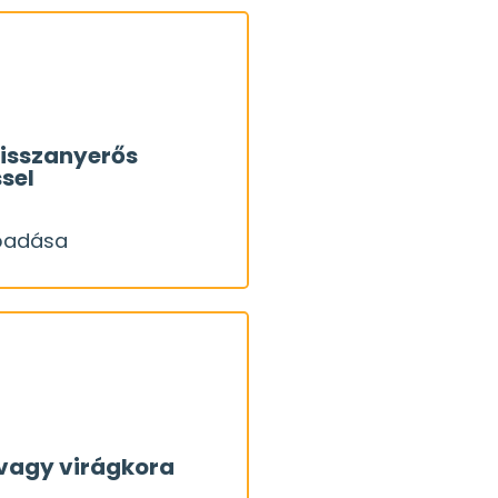
gyan!
rt is. Részletesen
isszanyerős
sel
vegőért lehet felelős,
lőadása
OK
őrendszer nem csak
lőadása
llene odafigyelni!
 fognak okozni.
vagy virágkora
tött fűtőberendezések