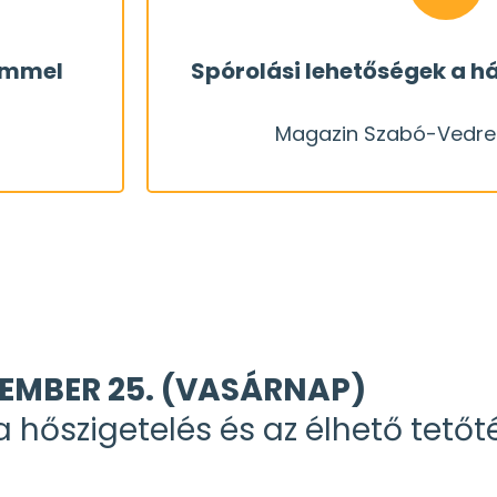
ssel és
rendezni... Magazin-blokkunkban 
zemmel
Spórolási lehetőségek a h
ől számít
anyagilag is azzal, hogy bizon
Magazin Szabó-Vedres
 családi
Amikor már majdnem kész a ház
Magazin Szabó-Vedres
EMBER 25. (VASÁRNAP)
hőszigetelés és az élhető tetőt
REGISZTRÁL