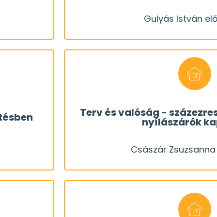
yek a
építkezésre kiadott forintunk? Hog
Gulyás István e
REGISZTRÁL
kor egy
Hogyan hasznosulhat a lehet
Gulyás István e
igaz ez a drága nyíl
mennyire egyszerűen lehet megv
yelni a
Terv és valóság - százezre
ítésben
nyílászárók k
nem mindegy, hogy az elképzel
 kisebbek
Császár Zsuzsanna
szempontokat is. "A papír mindent
 legalább
REGISZTRÁL
A terv akkor jó, ha figyelembe 
Császár Zsuzsann
gban?
témát járunk kö