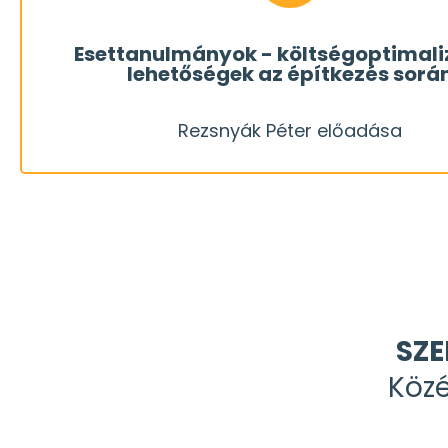
az ár-érték arányt egy építkezésen, felújításo
Esettanulmányok - költségoptimali
lehetőségek az építkezés sorá
építkezésre kiadott forintunk? Hogyan tudjuk opti
Rezsnyák Péter előadása
Hogyan hasznosulhat a lehető legjobban m
Rezsnyák Péter előadása
SZE
Köz