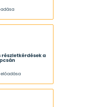
yan tudjuk optimalizálni
lőadása
OK
ő legjobban minden
lőadása
ászárókra!
alósítani! Különösen
s részletkérdések a
apcsán
éseket mennyiből és
 előadása
 elbír", de egyáltalán
OK
veszi a kivitelezési
a előadása
rül!