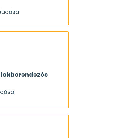
helyének: nyáron túl
lőadása
OK
egy tetőtér számít a
lőadása
demes gondolni ennek
- lakberendezés
ban, sok minden másra
adása
z, hogy jól érezzük
OK
ítés, az otthonteremtés
itív példa!
őadása