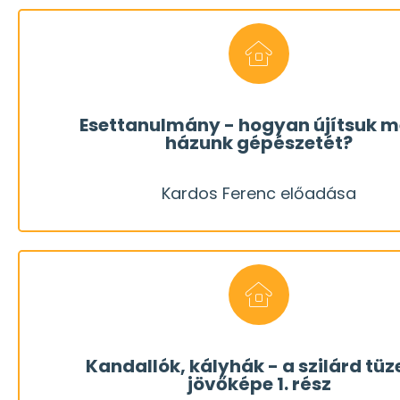
REGISZTRÁLOK
rendszer megújítására, energiatakarékosabbá t
Esettanulmány - hogyan újítsuk m
házunk gépészetét?
lehetőségek nyílnak a fűtési-hűtési-melegvíz-te
Kardos Ferenc előadása
Egy konkrét ház példáján vizsgáljuk meg, hogy
REGISZTRÁLOK
Kardos Ferenc előadása
fűtési módját!
megváltozott. Végigvesszük a szilárd tüzelés va
Kandallók, kályhák - a szilárd tüz
jövőképe 1. rész
tekintettek. Aztán az energiaválság kitörésével