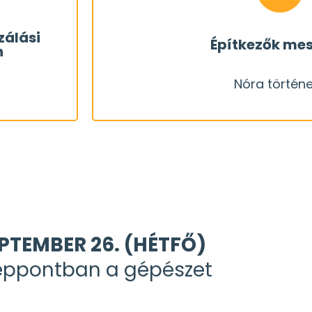
kövessék el azokat a hibákat, ami
n? És
zálási
Építkezők mes
n
személyes tapasztalataikról.
malizálni
Nóra történ
azok a videók, melyeken építk
inden
Az Építem az otthonom konferen
Nóra történ
PTEMBER 26. (HÉTFŐ)
éppontban a gépészet
REGISZTRÁL