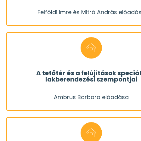
népszerűbbekké válnak az ún. befújásos sziget
Felföldi Imre és Mitró András előadá
A táblás és tekercses hőszigetelések mellett 
REGISZTRÁLOK
Felföldi Imre és Mitró András előa
hogyan küzdhetők le ezek?
A tetőtér és a felújítások speciál
lakberendezési szempontjai
nem egyszerű. Melyek a legtipikusabb nehézsé
Ambrus Barbara előadása
A ferde tetősíkok miatt egy tetőtér optimális be
REGISZTRÁLOK
Ambrus Barbara előadása
hogyan kerüljük el a legtipikusabb hibáka