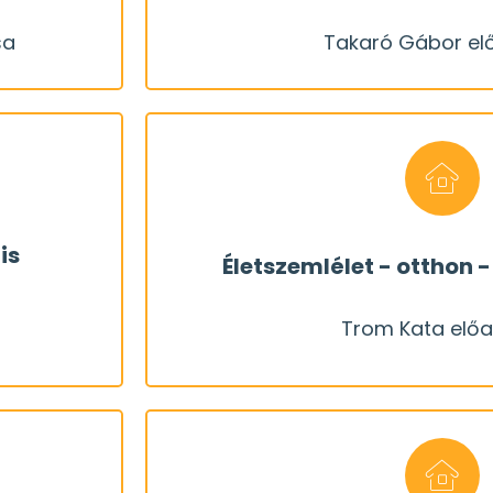
elések.
lakóépületek legneuralgikusabb 
sa
Takaró Gábor e
REGISZTRÁL
egyre
Jó eséllyel kijelenthető, hogy 
dása
Takaró Gábor e
kapcsán?
is szükség van. Mi mindenre ér
is
Életszemlélet - otthon 
gek és
magunkat az elkészült otthonunk
Trom Kata elő
rendezése
nem csak műszaki kérdés. Ahho
REGISZTRÁL
Gyakran elfelejtjük, hogy a házép
sikerült, az legyen poz
Trom Kata el
t?