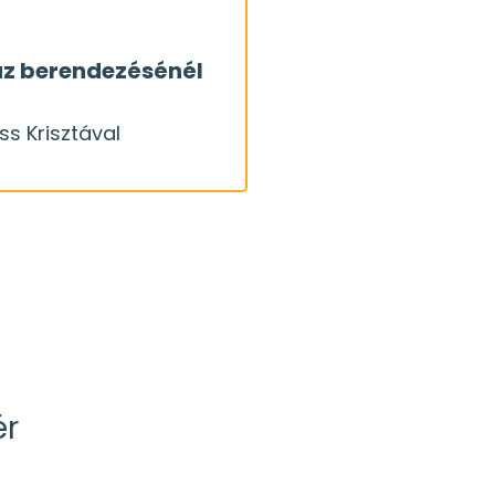
három költségcsökkentő
áz berendezésénél
y még be is kellene
s Krisztával
, akkor szembesülünk
s Krisztával
ér
OK