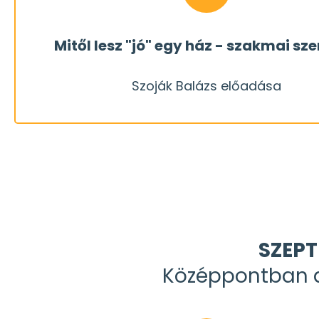
"jónak" egy ház "objektív" szakmai megközelíté
Mitől lesz "jó" egy ház - szakmai s
házra, mint egy tapasztalt építési szakember. Mit
Szoják Balázs előadása
Egy "laikus" építkező teljesen másként tekint egy
Szoják Balázs előadása
SZEPT
Középpontban a 
REGISZTRÁLOK