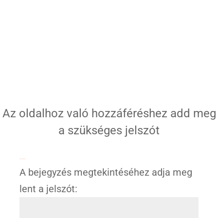
Az oldalhoz való hozzáféréshez add meg
a szükséges jelszót
Jelszóval védett
A bejegyzés megtekintéséhez adja meg
lent a jelszót: