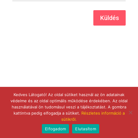
Küldés
Kedves Látogató! Az oldal sütiket használ az ön adatainak
védelme és az oldal optimális működése érdekében. Az oldal
használatával ön tudomásul veszi a tájékoztatást. A gombra
kattintva pedig elfogadja a sütiket.
Részletes információ a
sütikről.
Elfogadom
Elutasítom