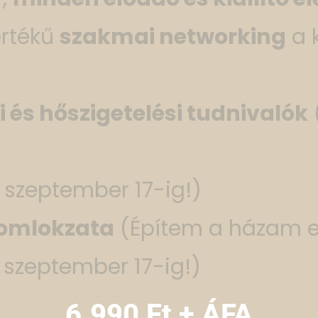
értékű
szakmai networking
a 
 és hőszigetelési tudnivalók
k szeptember 17-ig!)
homlokzata
(Építem a házam 
k szeptember 17-ig!)
6.990 Ft + ÁFA