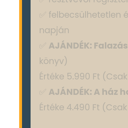
✅ felbecsülhetetlen 
napján
✅
AJÁNDÉK: Falazási
könyv)
Értéke 5.990 Ft (Csa
✅
AJÁNDÉK: A ház 
Értéke 4.490 Ft (Csa