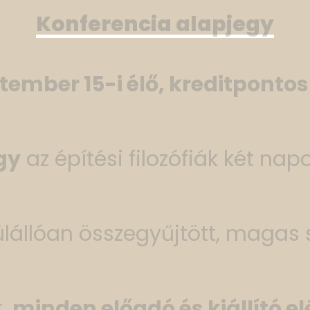
Konferencia alapjegy
tember 15-i élő, kreditponto
gy
az építési filozófiák két nap
ülállóan összegyűjtött, magas
r,
minden előadó és kiállító e