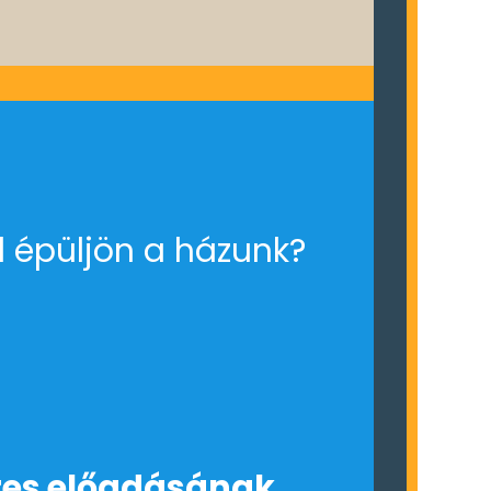
 épüljön a házunk?
zes előadásának