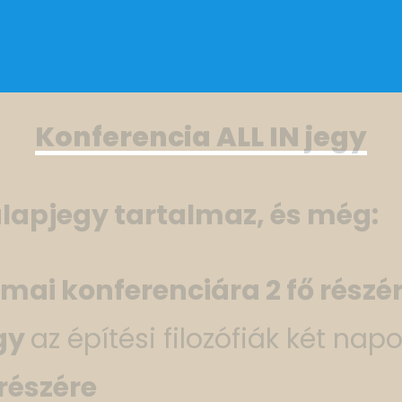
Konferencia ALL IN jegy
lapjegy tartalmaz, és még:
kmai konferenciára
2 fő részé
gy
az építési filozófiák két nap
 részére