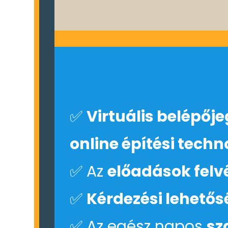
✅
Virtuális belépőj
online építési tech
✅
Az
előadások felv
✅
Kérdezési lehetős
✅ Az egész napos
sz