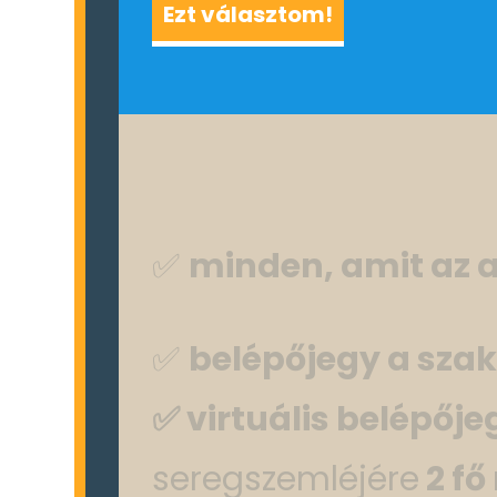
Ezt választom!
✅
minden, amit az a
✅
belépőjegy a sza
✅ virtuális
belépője
seregszemléjére
2 fő