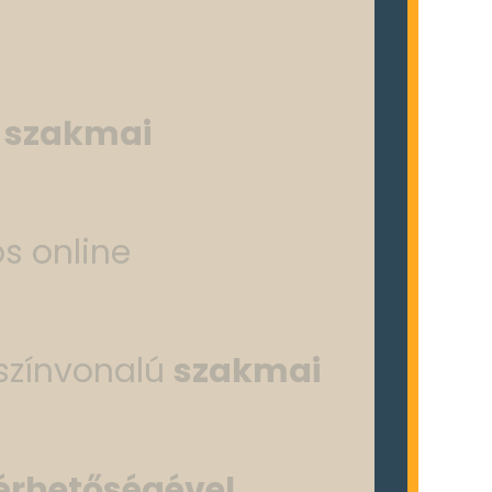
s szakmai
os online
 színvonalú
szakmai
lérhetőségével