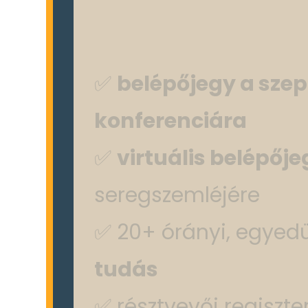
✅
belépőjegy a szep
konferenciára
✅
virtuális belépője
seregszemléjére
✅ 20+ órányi, egyed
tudás
✅ résztvevői regiszte