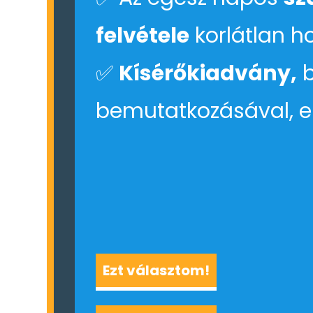
felvétele
korlátlan h
✅
Kísérőkiadvány,
b
bemutatkozásával, e
Ezt választom!