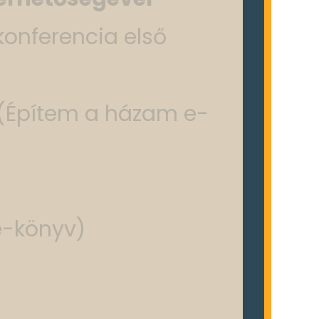
konferencia első
(Építem a házam e-
e-könyv)