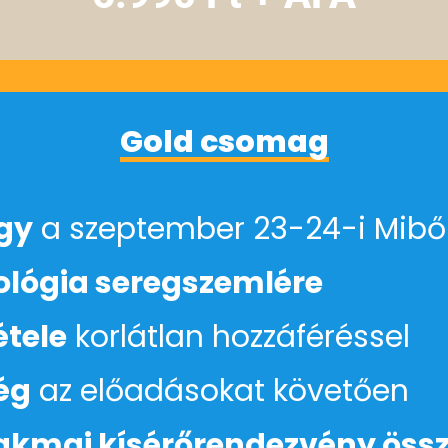
Gold csomag
egy
a szeptember 23-24-i Miből
nológia seregszemlére
étele
korlátlan hozzáféréssel
ég
az előadásokat követően
akmai kísérőrendezvény öss