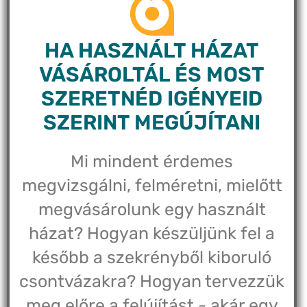
HA HASZNÁLT HÁZAT
VÁSÁROLTÁL ÉS MOST
SZERETNÉD IGÉNYEID
SZERINT MEGÚJÍTANI
Mi mindent érdemes
megvizsgálni, felméretni, mielőtt
megvásárolunk egy használt
házat? Hogyan készüljünk fel a
később a szekrényből kiboruló
csontvázakra? Hogyan tervezzük
meg előre a felújítást - akár egy