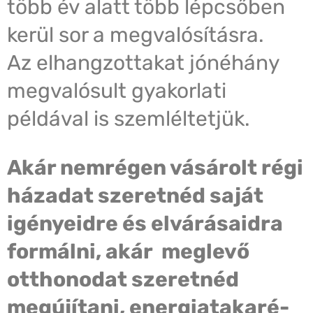
több év alatt több lépcsőben
kerül sor a megvalósításra.
Az elhangzottakat jónéhány
megvalósult gyakorlati
példával is szemléltetjük.
Akár nemrégen vásárolt régi
házadat szeretnéd saját
igényeidre és elvárásaidra
formálni, akár meglevő
otthonodat szeretnéd
megújítani, energiatakaré-