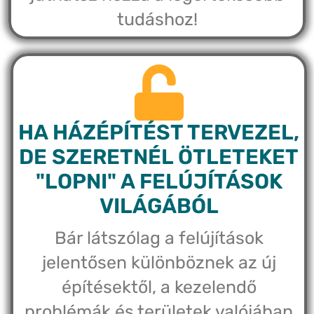
tudáshoz!
HA HÁZÉPÍTÉST TERVEZEL,
DE SZERETNÉL ÖTLETEKET
"LOPNI" A FELÚJÍTÁSOK
VILÁGÁBÓL
Bár látszólag a felújítások
jelentősen különböznek az új
építésektől, a kezelendő
problémák és területek valójában