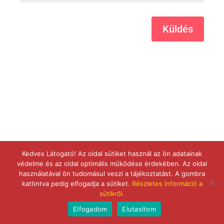
Küldés
Kedves Látogató! Az oldal sütiket használ az ön adatainak
védelme és az oldal optimális működése érdekében. Az oldal
használatával ön tudomásul veszi a tájékoztatást. A gombra
kattintva pedig elfogadja a sütiket.
Részletes információ a
sütikről.
Elfogadom
Elutasítom