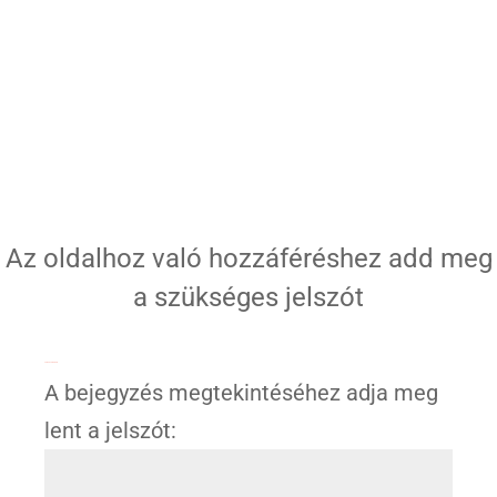
Az oldalhoz való hozzáféréshez add meg
a szükséges jelszót
Jelszóval védett
A bejegyzés megtekintéséhez adja meg
lent a jelszót: