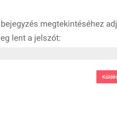
 bejegyzés megtekintéséhez ad
eg lent a jelszót:
Küldé