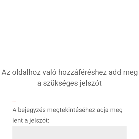
Az oldalhoz való hozzáféréshez add meg
a szükséges jelszót
Jelszóval védett
A bejegyzés megtekintéséhez adja meg
lent a jelszót: