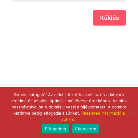
Küldés
Kedves Látogató! Az oldal sütiket használ az ön adatainak
védelme és az oldal optimális működése érdekében. Az oldal
használatával ön tudomásul veszi a tájékoztatást. A gombra
kattintva pedig elfogadja a sütiket.
Részletes információ a
sütikről.
Elfogadom
Elutasítom