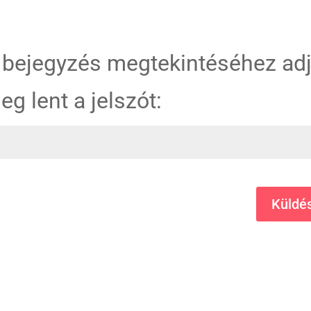
 bejegyzés megtekintéséhez ad
eg lent a jelszót:
Küldé