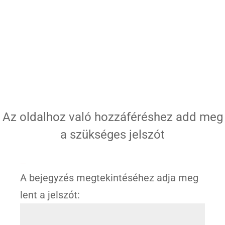
Az oldalhoz való hozzáféréshez add meg
a szükséges jelszót
Jelszóval védett
A bejegyzés megtekintéséhez adja meg
lent a jelszót: