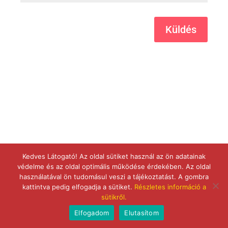
Küldés
Kedves Látogató! Az oldal sütiket használ az ön adatainak
védelme és az oldal optimális működése érdekében. Az oldal
használatával ön tudomásul veszi a tájékoztatást. A gombra
kattintva pedig elfogadja a sütiket.
Részletes információ a
sütikről.
Elfogadom
Elutasítom