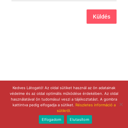
Küldés
Kedves Látogató! Az oldal sütiket használ az ön adatainak
védelme és az oldal optimális működése érdekében. Az oldal
használatával ön tudomásul veszi a tájékoztatást. A gombra
kattintva pedig elfogadja a sütiket.
Részletes információ a
sütikről.
Elfogadom
Elutasítom