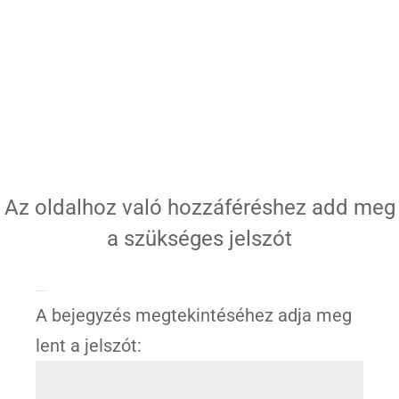
Az oldalhoz való hozzáféréshez add meg
a szükséges jelszót
Jelszóval védett
A bejegyzés megtekintéséhez adja meg
lent a jelszót: