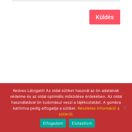
Küldés
Kedves Látogató! Az oldal sütiket használ az ön adatainak
védelme és az oldal optimális működése érdekében. Az oldal
használatával ön tudomásul veszi a tájékoztatást. A gombra
kattintva pedig elfogadja a sütiket.
Részletes információ a
sütikről.
Elfogadom
Elutasítom