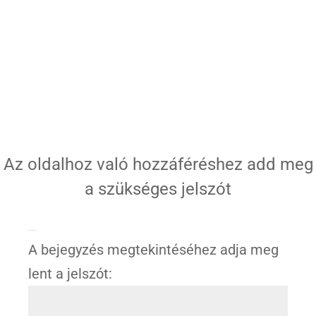
Az oldalhoz való hozzáféréshez add meg
a szükséges jelszót
Jelszóval védett
A bejegyzés megtekintéséhez adja meg
lent a jelszót: