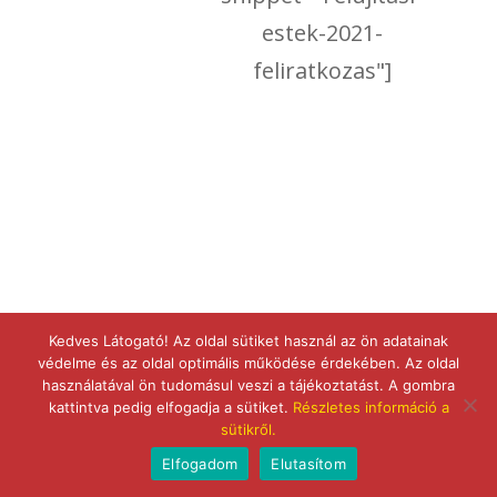
estek-2021-
feliratkozas"]
Kedves Látogató! Az oldal sütiket használ az ön adatainak
védelme és az oldal optimális működése érdekében. Az oldal
használatával ön tudomásul veszi a tájékoztatást. A gombra
kattintva pedig elfogadja a sütiket.
Részletes információ a
sütikről.
Elfogadom
Elutasítom