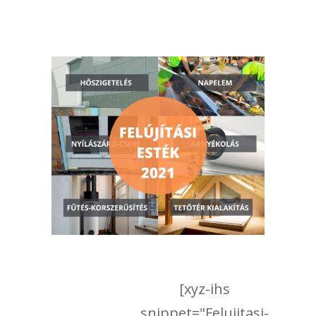
[xyz-ihs
snippet="Felujitasi-