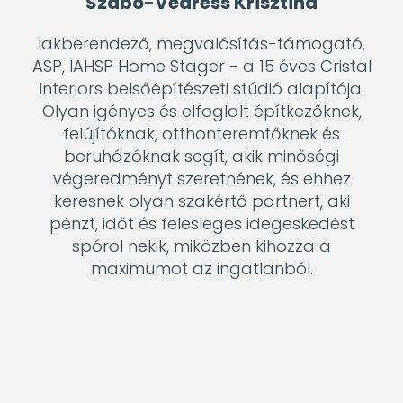
Szabó-Vedress Krisztina
lakberendező, megvalósítás-támogató,
ASP, IAHSP Home Stager - a 15 éves Cristal
Interiors belsőépítészeti stúdió alapítója.
Olyan igényes és elfoglalt építkezőknek,
felújítóknak, otthonteremtőknek és
beruházóknak segít, akik minőségi
végeredményt szeretnének, és ehhez
keresnek olyan szakértő partnert, aki
pénzt, időt és felesleges idegeskedést
spórol nekik, miközben kihozza a
maximumot az ingatlanból.
Marosi Balázs
17 éve a HERZ Armatúra Hungária Kft.