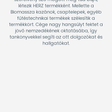
diplomázott a BME Építészmérnöki Karán,
majd 1998-ban közgazdasági
szakokleveles mérnöki végzettséget
szerzett. 1995-től 1998-ig beruházói
építészként, 1998-tól 2004-ig
minőségirányítási vezetőként, 2004-2005-
ig projektmenedzserként dolgozott. 2005
óta a Terrán Kft. alkalmazástechnikai
vezetője. Rendszeresen tart
továbbképzéseket és előadásokat
kivitelezők és építészek számára a
tetőhéjazat, a tetőrendszerek és a tető-
hőszigetelés témájában.