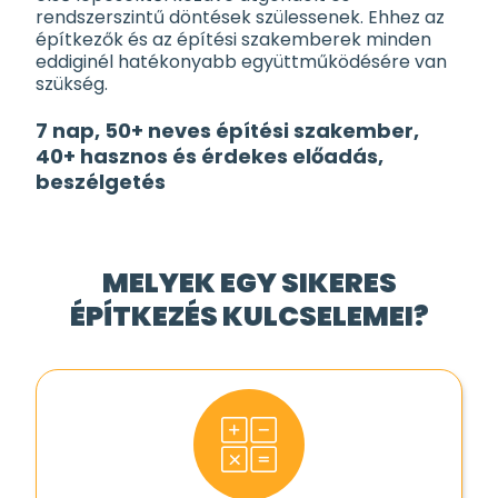
rendszerszintű döntések szülessenek. Ehhez az
építkezők és az építési szakemberek minden
eddiginél hatékonyabb együttműködésére van
szükség.
7 nap, 50+ neves építési szakember,
40+ hasznos és érdekes előadás,
beszélgetés
MELYEK EGY SIKERES
ÉPÍTKEZÉS KULCSELEMEI?