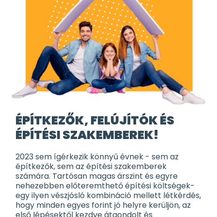
ÉPÍTKEZŐK, FELÚJÍTÓK ÉS
ÉPÍTÉSI SZAKEMBEREK!
2023 sem ígérkezik könnyű évnek - sem az
építkezők, sem az építési szakemberek
számára. Tartósan magas árszint és egyre
nehezebben előteremthető építési költségek-
egy ilyen vészjósló kombináció mellett létkérdés,
hogy minden egyes forint jó helyre kerüljön, az
első lépésektől kezdve átgondolt és