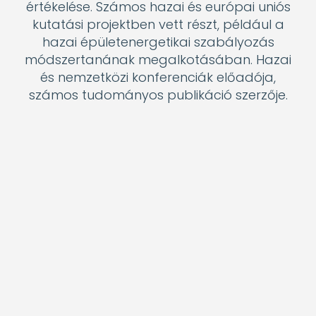
Bogátsné Stallenberger Katalin
A Hörmann Hungária lakossági
ajtótechnika országos területi képviselője,
2014 óta foglalkozik Hörmann
ajtótechnikával. Szakterülete a fa beltéri