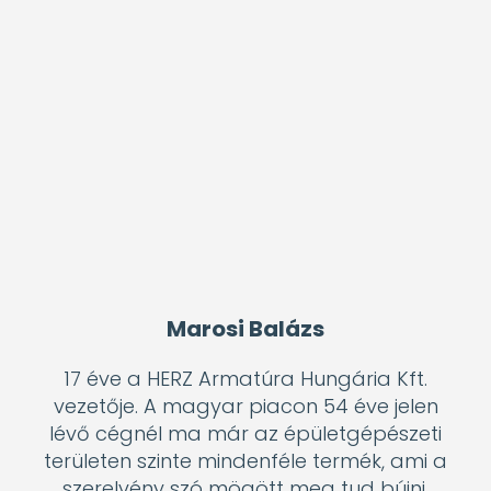
vezetője. A magyar piacon 54 éve jelen
lévő cégnél ma már az épületgépészeti
területen szinte mindenféle termék, ami a
szerelvény szó mögött meg tud bújni,
létezik HERZ termékként. Mellette a
Biomassza kazánok, csaptelepek, egyéb
fűtéstechnikai termékek szélesítik a
termékkört. Cége nagy hangsúlyt fektet a
jövő nemzedékének oktatásába, így
tankönyvekkel segíti az ott dolgozókat és
hallgatókat.
Takaró Gábor
okleveles építészmérnök,
alkalmazástechnikai vezető. 1995-ben