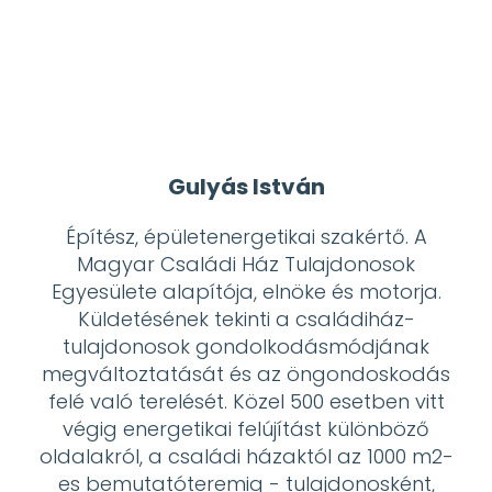
Hajtások Tanszék adjuktusaként
dolgozott. 2010 óta a német DEHN SE
Magyarországi Kereskedelmi
képviseletének cégképviselőjeként
dolgozik. A témában rendszeresen jelentet
meg publikációkat hazai és nemzetközi
szakfolyóiratokban és szakmai
konferenciák előadója. A Magyar Mérnöki
Kamarában az épületvillamossági
tervezők és műszaki ellenőrök
villámvédelmi jogosultsági vizsgájára
felkészítő tanfolyam előadója és a
tananyag kidolgozója.