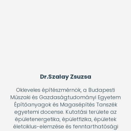
A tér-lélek-tan megalkotója, egyedi
szemlélettel közelíti meg az emberi lét és
az otthon lényegét. Tizenöt éve tanít
különböző kultúrák és spirituális
hagyományok ötvözésével, illetve
konzultál a hozzá fordulókkal, hogy a
dolgok helyükre kerüljenek az életükben
fizikai és lelki értelemben egyaránt.
Szemléletváltásra inspirál előadásaiban
és két sikerkönyvében: „TÉR-LÉLEK-TAN,
Otthonod titkos üzenete”, „Miért ott van a
szék?”