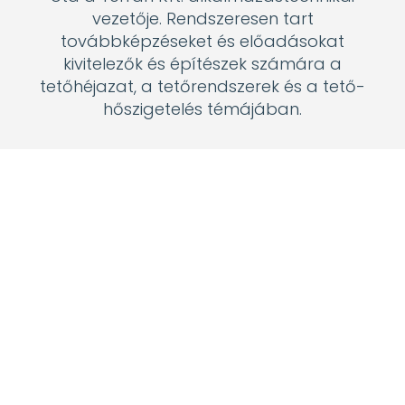
dr. Kovács Károly
Okleveles villamosmérnök, a BME
Villamosmérnöki Kar Villamos Gépek és