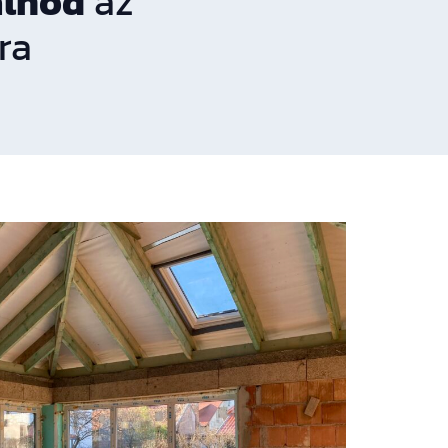
álnod
az
ra