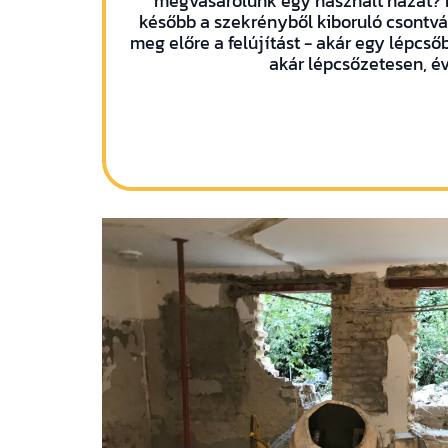
megvásárolunk egy használt házat? 
később a szekrényből kiboruló csontv
meg előre a felújítást - akár egy lépcs
akár lépcsőzetesen, év