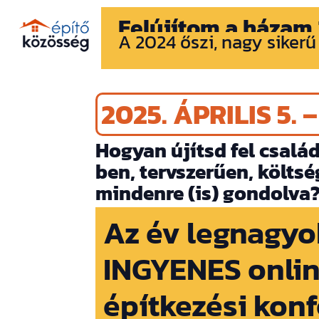
Felújítom a házam
A 2024 őszi, nagy sikerű
2025. ÁPRILIS 5. 
Hogyan újítsd fel csalá
ben, tervszerűen, költs
mindenre (is) gondolva
Az év legnagy
INGYENES onli
építkezési kon