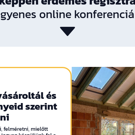
képpen érdemes regisztr
ngyenes online konferenciá
vásároltál és
nyeid szerint
ni
 felméretni, mielőtt