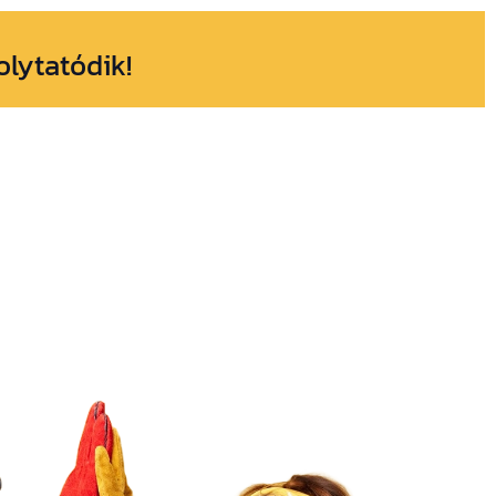
olytatódik!