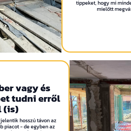
tippeket, hogy mi mind
mielőtt megvás
ber vagy és
et tudni erről
 (is)
jelentik hosszú távon az
b piacot - de egyben az