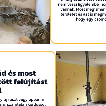
nem veszi figyelembe, ho
vannak. Most megismerhe
területet és azt is meg
hogy egy csomó
ád és most
ött felújítást
l
y új részt vagy éppen a
ani, számtalan kérdéssel