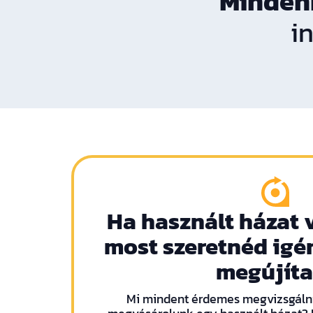
Minden
i
Ha használt házat 
most szeretnéd igé
megújíta
Mi mindent érdemes megvizsgálni,