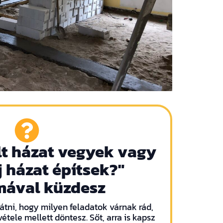
lt házat vegyek vagy
 házat építsek?"
mával küzdesz
átni, hogy milyen feladatok várnak rád,
tele mellett döntesz. Sőt, arra is kapsz