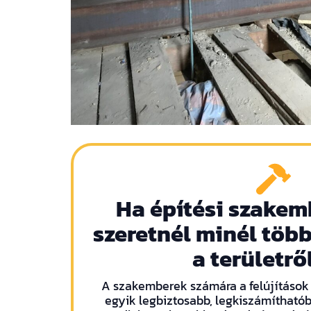
Ha építési szakem
szeretnél minél több
a területről
A szakemberek számára a felújítások 
egyik legbiztosabb, legkiszámíthatób