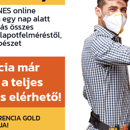
NES online
 egy nap alatt
tás összes
llapotfelméréstől,
pészet
cia már
 a teljes
s elérhető!
RENCIA GOLD
JA!