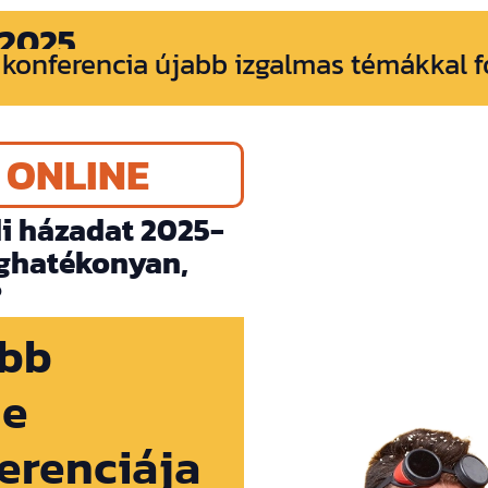
 2025
 konferencia újabb izgalmas témákkal f
– ONLINE
di házadat 2025-
éghatékonyan,
?
obb
ne
ferenciája