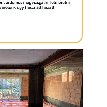
ent érdemes megvizsgálni, felméretni,
árolunk egy használt házat!