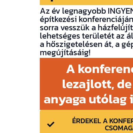
Az év legnagyobb INGYE
építkezési konferenciáján
sorra vesszük a házfelújí
lehetséges területét az á
a hőszigetelésen át, a gé
megújításáig!
A konferen
lezajlott, de
anyaga utólag i
ÉRDEKEL A KONFE
CSOMAG