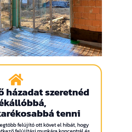
ő házadat szeretnéd
ékállóbbá,
karékosabbá tenni
egtöbb felújító ott követ el hibát, hogy
tkező felújítási munkára koncentrál és