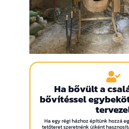
Ha bővült a csal
bővítéssel egybeköt
terveze
Ha egy régi házhoz építünk hozzá eg
tetőteret szeretnénk újként hasznosít