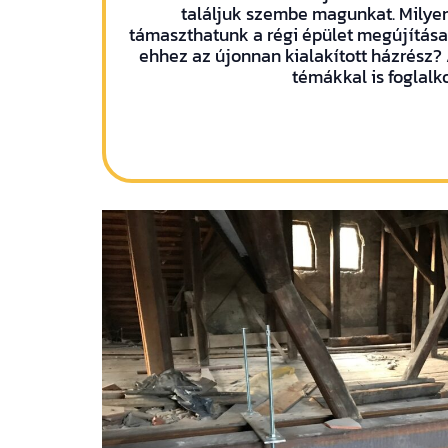
találjuk szembe magunkat. Milyen 
támaszthatunk a régi épület megújítása
ehhez az újonnan kialakított házrész?
témákkal is foglalk