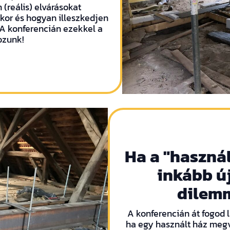
(reális) elvárásokat
kor és hogyan illeszkedjen
 A konferencián ezekkel a
ozunk!
Ha a "haszná
inkább új
dilem
A konferencián át fogod l
ha egy használt ház megvé