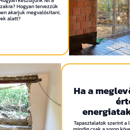
Hogyan készüljünk fel a
ázakra? Hogyan tervezzük
őben akarjuk megvalósítani,
ek alatt?
Ha a meglev
ért
energiata
Tapasztalatok szerint a l
mindig csak a soron köve